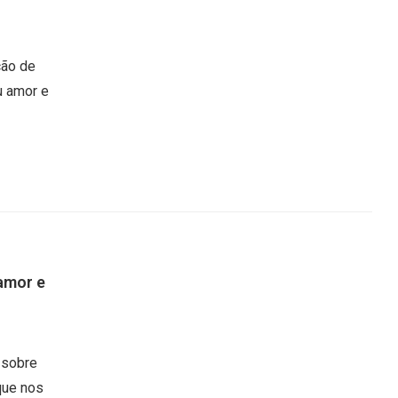
ção de
u amor e
 amor e
 sobre
que nos